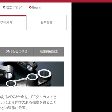
双立 ブログ
English
技術紹介
お問合せ
DMS合金の鋳造
精密機械加工
ADC3合金の鋳造
あるADC3合金を、PFダイカストと
うことにより伸びのある強度を得ること
などの製作に最適。