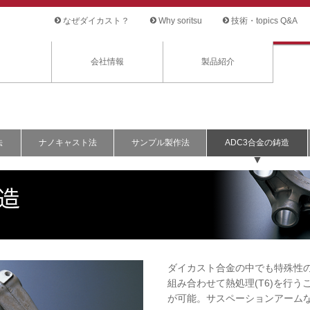
なぜダイカスト？
Why soritsu
技術・topics Q&A
会社情報
製品紹介
法
ナノキャスト法
サンプル製作法
ADC3合金の鋳造
ダイカスト合金の中でも特殊性の
組み合わせて熱処理(T6)を行
が可能。サスペーションアーム