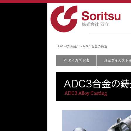
TOP
>
技術紹介
>
ADC3合金の鋳造
PFダイカスト法
真空ダイカスト