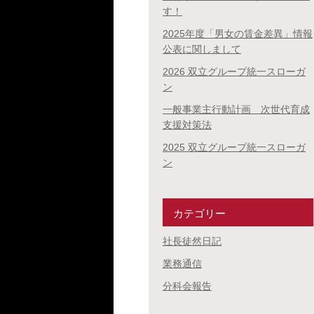
す！
2025年度「男女の賃金差異」情報
公表に関しまして
2026 双立グループ統一スローガ
ン
一般事業主行動計画 次世代育成
支援対策法
2025 双立グループ統一スローガ
ン
カテゴリー
社長徒然日記
業務通信
分科会報告