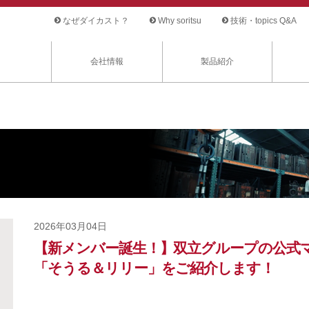
なぜダイカスト？
Why soritsu
技術・topics Q&A
会社情報
製品紹介
2026年03月04日
【新メンバー誕生！】双立グループの公式
「そうる＆リリー」をご紹介します！