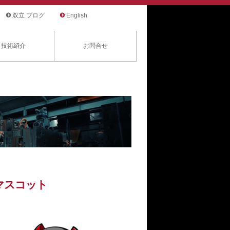
双立 ブログ
English
技術紹介
お問合せ
双立ブログ
マスコット