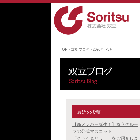
TOP
>
双立 ブログ
>
2026年
>
3月
最近の投稿
【新メンバー誕生！】双立グルー
プの公式マスコット
「そうる＆リリー」をご紹介しま