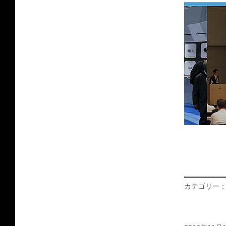
カテゴリー