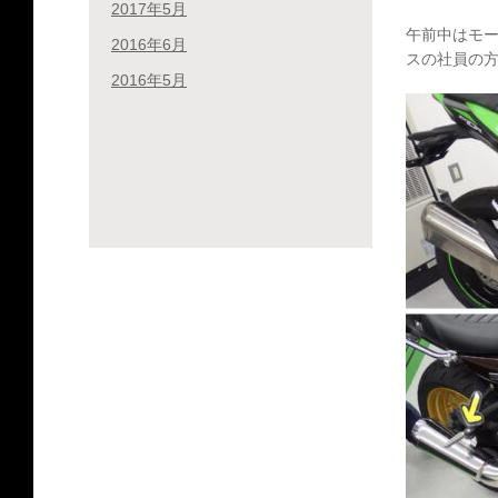
2017年5月
午前中はモ
2016年6月
スの社員の
2016年5月