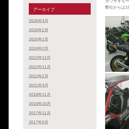
カワサキモー
弊社からは1
アーカイブ
2026年3月
2026年2月
2025年2月
2024年2月
2022年12月
2022年11月
2022年2月
2021年3月
2018年11月
2018年10月
2017年11月
2017年9月